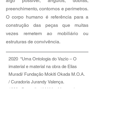
algo possível, ângulos, dobras,
preenchimento, contornos e perímetros.
O corpo humano é referência para a
construção das peças que muitas
vezes remetem ao mobiliário ou
estruturas de convivência.
2020  “Uma Ontologia do Vazio – O 
imaterial e material na obra de Elias 
Muradi/ Fundação Mokiti Okada M.O.A. 
/ Curadoria Jurandy Valença.

1999   Devoção / MAM – Museu de 
Arte Moderna de São Paulo, Curadoria 
Helouise Costa; 

2008   Projeto MAB Móbile / Museu de 
Arte de Brasília / Curadoria Bené 
EXPOSIÇÃO INDIVIDUAL
Fonteles
